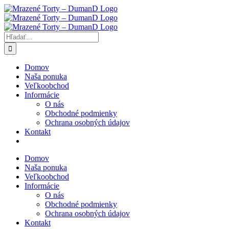
Skip
to
content
Hľadať:
Domov
Naša ponuka
Veľkoobchod
Informácie
O nás
Obchodné podmienky
Ochrana osobných údajov
Kontakt
Domov
Naša ponuka
Veľkoobchod
Informácie
O nás
Obchodné podmienky
Ochrana osobných údajov
Kontakt