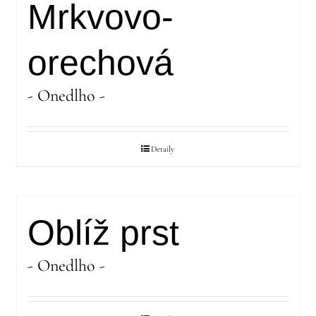
Mrkvovo-
orechová
- Onedlho -
Detaily
Oblíž prst
- Onedlho -