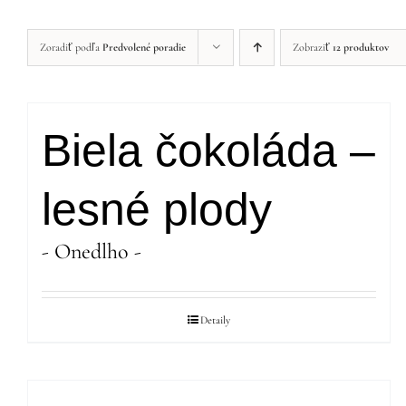
Zoradiť podľa
Predvolené poradie
Zobraziť
12 produktov
Biela čokoláda –
lesné plody
- Onedlho -
Detaily