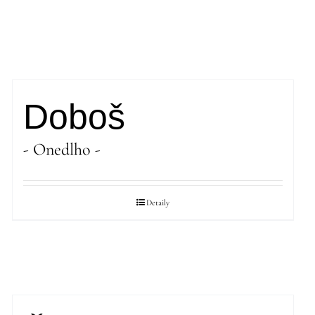
Doboš
- Onedlho -
Detaily