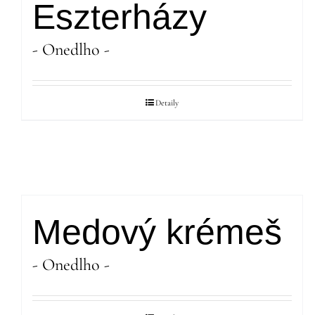
Eszterházy
- Onedlho -
Detaily
Medový krémeš
- Onedlho -