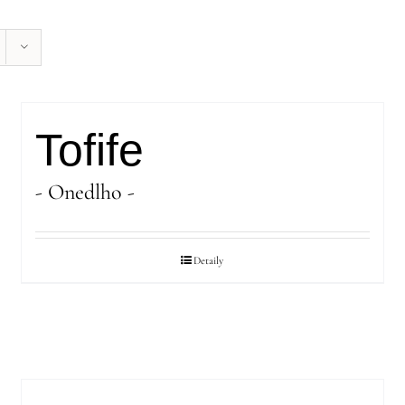
Tofife
- Onedlho -
Detaily