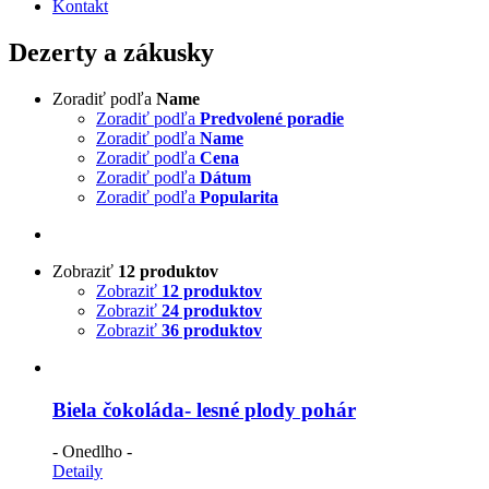
Kontakt
Dezerty a zákusky
Zoradiť podľa
Name
Zoradiť podľa
Predvolené poradie
Zoradiť podľa
Name
Zoradiť podľa
Cena
Zoradiť podľa
Dátum
Zoradiť podľa
Popularita
Zobraziť
12 produktov
Zobraziť
12 produktov
Zobraziť
24 produktov
Zobraziť
36 produktov
Biela čokoláda- lesné plody pohár
- Onedlho -
Detaily