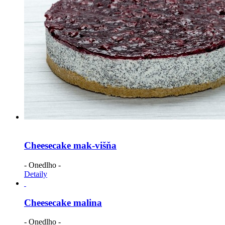
Cheesecake mak-višňa
- Onedlho -
Detaily
Cheesecake malina
- Onedlho -