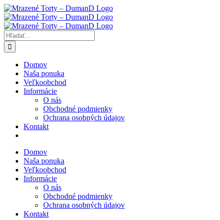
Skip
to
content
Hľadať:
Domov
Naša ponuka
Veľkoobchod
Informácie
O nás
Obchodné podmienky
Ochrana osobných údajov
Kontakt
Domov
Naša ponuka
Veľkoobchod
Informácie
O nás
Obchodné podmienky
Ochrana osobných údajov
Kontakt