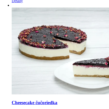
Detaily
Cheesecake čučoriedka